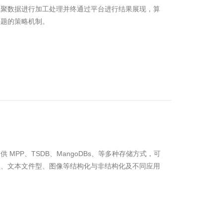
汇聚数据进行加工处理并终通过平台进行结果展现，算
问题的策略机制。
MPP、TSDB、MangoDBs、等多种存储方式，可
型、文本文件型、图像等结构化与非结构化及不同应用