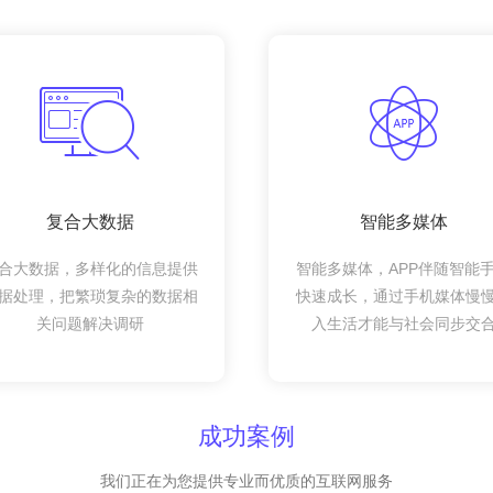
复合大数据
智能多媒体
合大数据，多样化的信息提供
智能多媒体，APP伴随智能
据处理，把繁琐复杂的数据相
快速成长，通过手机媒体慢
关问题解决调研
入生活才能与社会同步交
成功案例
我们正在为您提供专业而优质的互联网服务