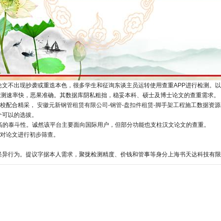
文不出现抄袭或重迭本色，很多学生和征询东谈主员运转使用查重APP进行检测。以
传，检测速率快，恶果准确。其数据库阴私粗拙，稳妥本科、硕士及博士论文的查重需求。
高校配合精采，
安徽元新钢管租赁有限公司-钢管-盘扣件租赁-脚手架工程施工
数据资
个可以的选拔。
具有较高的泰斗性。诚然该平台主要面向国际用户，但部分功能也支柱汉文论文的查重。
稳妥对论文进行初步筛查。
怪异行为。提议字据本人需求，聚拢检测精度、价钱和管事等身分上海书天达科技有