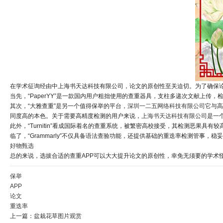
在学术征询经由中上海书天达科技有限公司，论文的原创性至关迫切。为了确保论
当先，“PaperYY”是一款国内用户粗拙使用的查重器具，支柱多递次文献上
其次，“大雅查重”是另一个值得保举的平台，
深圳一二五网络科技有限公司
它与
同度高的本色。关于需要高精度检测的用户来说，
上海书天达科技有限公司
是一
此外，“Turnitin”看成国际着名的查重系统，被繁密高校接受，其检测恶果
临了，“Grammarly”不仅具备语法查验功能，还提供基础的重迭率检测管事，
好物甄选
总的来说，选拔合适的查重APP可以大大提升论文的原创性，幸免无须要的学术
保举
APP
论文
重迭率
上一篇：
盆栽花草图片观赏