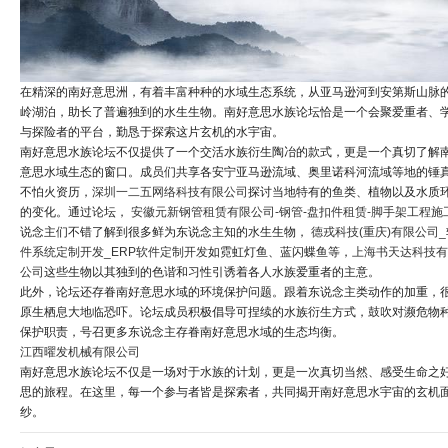
在精深的南好意思洲，有着丰富种种的水域生态系统，从亚马逊河到安第斯山脉
岭湖泊，助长了普遍独到的水生生物。南好意思水族论坛恰是一个会聚爱重者、
与探险者的平台，勤恳于探索这片玄机的水宇宙。
南好意思水族论坛不仅提供了一个交活水族衍生陶冶的款式，更是一个真切了解
意思水域生态的窗口。成员们共享各安宁亚马逊流域、奥里诺科河流域等地的锤
不怕火资历，
深圳一二五网络科技有限公司
探讨当地特有的鱼类、植物以及水质
的变化。通过论坛，
安徽元新钢管租赁有限公司-钢管-盘扣件租赁-脚手架工程施
说念主们不错了解到很多鲜为东说念主知的水生生物，
德戎科技(重庆)有限公司_
件系统定制开发_ERP软件定制开发
如霓虹灯鱼、蓝闪蝶鱼等，
上海书天达科技有
公司
这些生物以其独到的色谐和习性引诱着各人水族爱重者的主意。
此外，论坛还存眷南好意思水域的环境保护问题。跟着东说念主类动作的加重，
原生栖息大地临恐吓。论坛成员积极倡导可捏续的水族衍生方式，鼓吹对濒危物
保护职责，号召更多东说念主存眷南好意思水域的生态均衡。
江西曜发机械有限公司
南好意思水族论坛不仅是一场对于水族的计划，更是一次真切当然、感受生命之
思的旅程。在这里，每一个参与者皆是探索者，共同揭开南好意思水宇宙的玄机
纱。